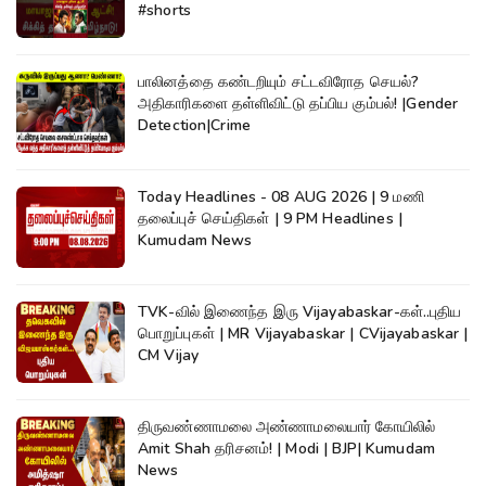
#shorts
பாலினத்தை கண்டறியும் சட்டவிரோத செயல்?
அதிகாரிகளை தள்ளிவிட்டு தப்பிய கும்பல்! |Gender
Detection|Crime
Today Headlines - 08 AUG 2026 | 9 மணி
தலைப்புச் செய்திகள் | 9 PM Headlines |
Kumudam News
TVK-வில் இணைந்த இரு Vijayabaskar-கள்..புதிய
பொறுப்புகள் | MR Vijayabaskar | CVijayabaskar |
CM Vijay
திருவண்ணாமலை அண்ணாமலையார் கோயிலில்
Amit Shah தரிசனம்! | Modi | BJP| Kumudam
News