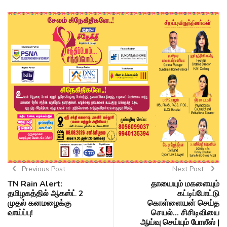
Previous Post
Next Post
TN Rain Alert:
தாயையும் மகளையும்
தமிழகத்தில் ஆகஸ்ட் 2
கட்டிப்போட்டு
முதல் கனமழைக்கு
கொள்ளையன் செய்த
வாய்ப்பு!
செயல்... சிசிடிவியை
ஆய்வு செய்யும் போலீஸ் |