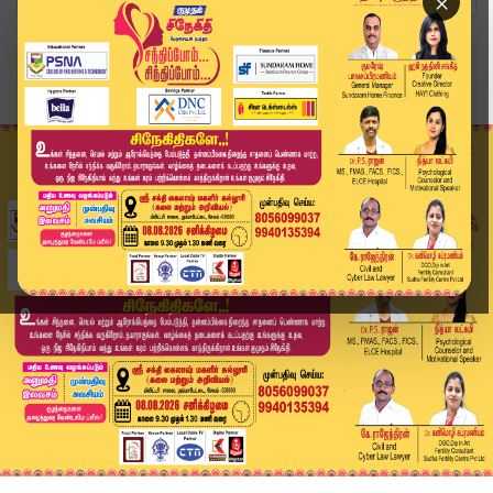
×
Home
வீடியோ ஸ்டோரி
TN District News Today: மாவட்ட செய்திகள் | 31 J...