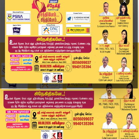
×
Home
வீடியோ ஸ்டோரி
Kumudam SpotLight:வீடு, மனை தொடர்பான APPROVAL
க...