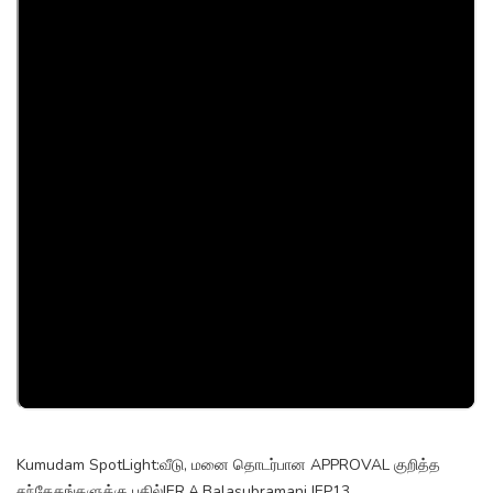
Kumudam SpotLight:வீடு, மனை தொடர்பான APPROVAL குறித்த
சந்தேகங்களுக்கு பதில்|ER.A.Balasubramani |EP13