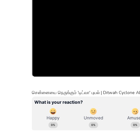
சென்னையை நெருங்கும் 'டிட்வா' புயல் | Ditwah Cyclone 