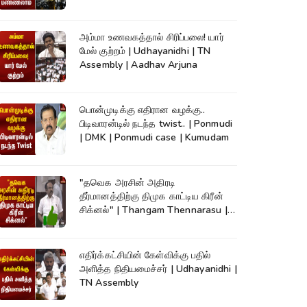
News
அம்மா உணவகத்தால் சிரிப்பலை! யார்
மேல் குற்றம் | Udhayanidhi | TN
Assembly | Aadhav Arjuna
பொன்முடிக்கு எதிரான வழக்கு..
பிடிவாரன்டில் நடந்த twist.. | Ponmudi
| DMK | Ponmudi case | Kumudam
"தவெக அரசின் அதிரடி
தீர்மானத்திற்கு திமுக காட்டிய கிரீன்
சிக்னல்" | Thangam Thennarasu |
TN Assembly
எதிர்க்கட்சியின் கேள்விக்கு பதில்
அளித்த நிதியமைச்சர் | Udhayanidhi |
TN Assembly