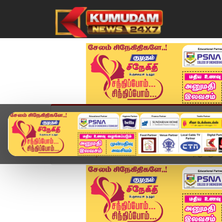
முகப்பு
விளையாட்டு
அண்மை
தமிழ்நாட
Home
வீடியோ ஸ்டோரி
சென்னையை நெருங்கும் 'டிட