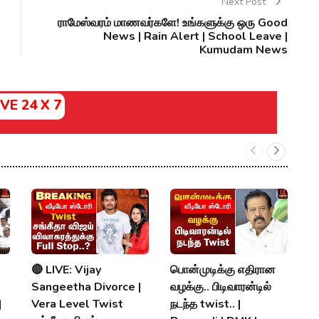
Next Post
ராமேஸ்வரம் மாணவர்களே! உங்களுக்கு ஒரு Good
News | Rain Alert | School Leave |
Kumudam News
IVE 24 X 7
வீடியோ ஸ்டோரி
வீடியோ ஸ்டோரி
🔴 LIVE: Vijay
பொன்முடிக்கு எதிரான
அ
Sangeetha Divorce |
வழக்கு.. பிடிவாரன்டில்
சி
|
Vera Level Twist
நடந்த twist.. |
கு