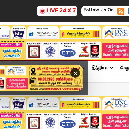
Follow Us On
LIVE 24 X 7
ு
சினிமா
அரசியல்
விளையாட்டு
இந்தியா
மேல
×
்வா' புயல் | Ditwah Cyc...