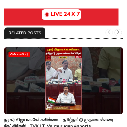
LIVE 24 X 7
RELATED POSTS
வீடியோ ஸ்டோரி
நடிகர் விஜயாக கேட்கவில்லை... தமிழ்நாட்டு முதலமைச்சரை
கேட்கிறேன்! | TVK | T. Velmurugan #shorts