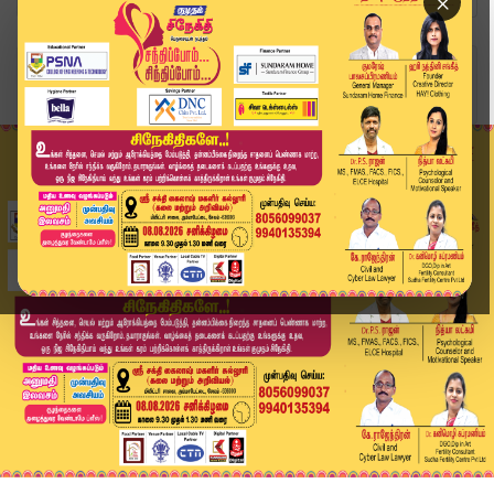
×
Home
வீடியோ ஸ்டோரி
காவிரி விவகாரம் மாநில அரசுகளுக்கு உச்சநீதிமன்றம...