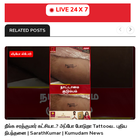
LIVE 24 X 7
RELATED POSTS
வீடியோ ஸ்டோரி
நீங்க சரத்குமார் கட்சியா..? அப்போ போடுறா Tattooவ.. புதிய
நிபந்தனை | SarathKumar | Kumudam News