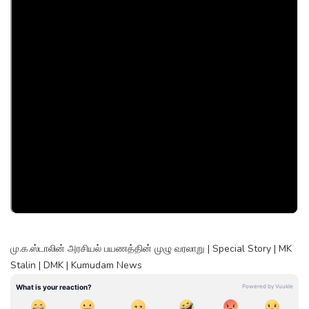
மு.க.ஸ்டாலின் அரசியல் பயணத்தின் முழு வரலாறு | Special Story | MK
Stalin | DMK | Kumudam News