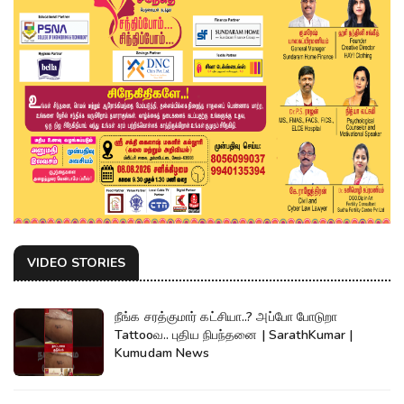
VIDEO STORIES
நீங்க சரத்குமார் கட்சியா..? அப்போ போடுறா
Tattooவ.. புதிய நிபந்தனை | SarathKumar |
Kumudam News