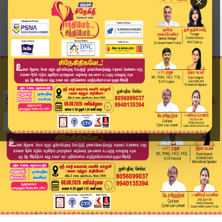
×
Home
வீடியோ ஸ்டோரி
மு.க.ஸ்டாலின் அரசியல் பயணத்தின் முழு வரலாறு | S...