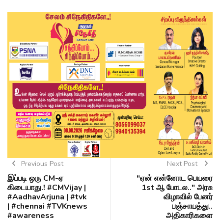
Previous Post
Next Post
இப்படி ஒரு CM-ஏ
"ஏன் என்னோட பெயரை
கிடையாது.! #CMVijay‌ |
1st ஆ போடல.." அரசு
#AadhavArjuna | #tvk
விழாவில் பேனர்
| #chennai #TVKnews
பஞ்சாயத்து..
#awareness
அதிகாரிகளை