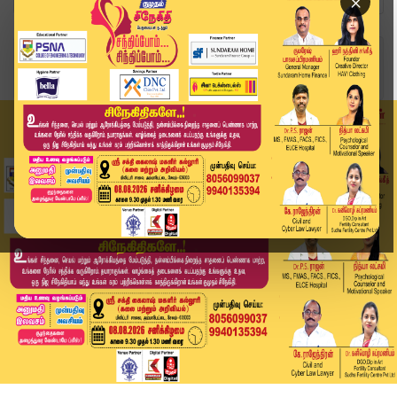
×
Home
வீடியோ ஸ்டோரி
தென்காசியில் மல்லிகைப் பூ விலை உச்சம் | flower ...