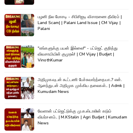
பழனி நில மோசடி - சிபிசிஐடி விசாரணை தீவிரம் |
Land Scam| | Palani Land Issue | CM Vijay |
Palani
"எங்களுக்கு பயன் இல்லை!" - பட்ஜெட் குறித்து
விவசாயியின் குமுறல்! | CM Vijay | Budjet |
VinothKumar
அதிமுகவுடன் கூட்டணி பேச்சுவார்த்தையா..? என்.
ஆனந்துடன் அதிமுக முக்கிய தலைகள்.. | Admk |
Kumudam News
வேளான் பட்ஜெட்டுக்கு மு.க.ஸ்டாலின் கடும்
விமர்சனம்.. | M.KStalin | Agri Budjet | Kumudam
News