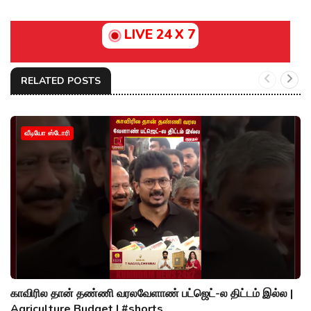
LIVE 24 X 7
RELATED POSTS
வீடியோ ஸ்டோரி
காவிரில தான் தண்ணி வரலவேளாண் பட்ஜெட்-ல திட்டம் இல்ல |
Agriculture Budget | #shorts