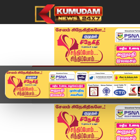
முகப்பு
விளையாட்டு
அண்மை
தமிழ்நாட
Home
வீடியோ ஸ்டோரி
சுபநிகழ்ச்சிகளுக்கு 5 கோடி 