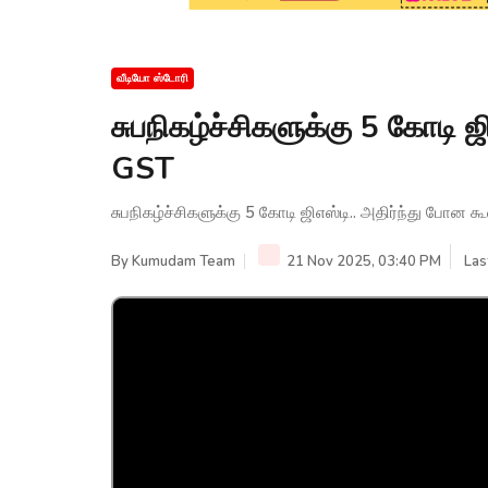
வீடியோ ஸ்டோரி
சுபநிகழ்ச்சிகளுக்கு 5 கோடி ஜிஎ
GST
சுபநிகழ்ச்சிகளுக்கு 5 கோடி ஜிஎஸ்டி.. அதிர்ந்து போன கூலி
By
Kumudam Team
21 Nov 2025, 03:40 PM
Las