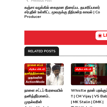
Previous Post
கஞ்சா வழக்கில் கைதான திரைப்பட தயாரிப்பாளர்
சர்புதீன் உள்ளிட்ட மூவருக்கு நீதிமன்ற காவல் | Co
Producer
L
RELATED POSTS
வீடியோ ஸ்டோரி
வீடியோ ஸ்டோரி
நாளை சட்டப் பேரவையில்
Whistle தான் பறக்கும
தனித்தீர்மானம்..
!! | CM Vijay | VS Ba
முதல்வரின்
| MK Stalin | DMK |