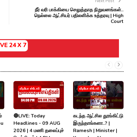
Next Post
நீர் வரி பாக்கியை செலுத்தாத நிறுவனங்கள்..
நெல்லை ஆட்சியர் பதிலளிக்க உத்தரவு | High
Court
IVE 24 X 7
வீடியோ ஸ்டோரி
வீடியோ ஸ்டோரி
்
🔴LIVE: Today
கடந்த ஆட்சில தூங்கிட்டு
க
bu
Headlines - 09 AUG
இருந்தாங்களா..? |
வ
2026 | 4 மணி தலைப்புச்
Ramesh | Minister |
வ