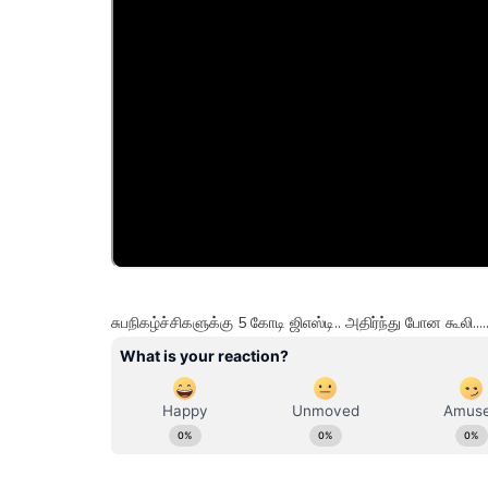
சுபநிகழ்ச்சிகளுக்கு 5 கோடி ஜிஎஸ்டி.. அதிர்ந்து போன கூலி....