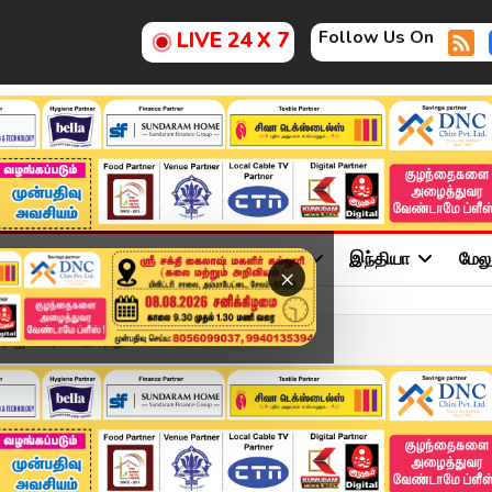
Follow Us On
LIVE 24 X 7
ு
சினிமா
அரசியல்
விளையாட்டு
இந்தியா
மேல
×
ஜிஎஸ்டி.. அதிர்ந்து ...