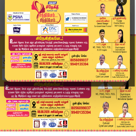
×
Home
வீடியோ ஸ்டோரி
"புரிதல் இல்லாமல் கண்மூடித்தனமாக எதிர்ப்பு" - ...