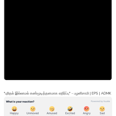
"புரிதல் இல்லாமல் கண்மூடித்தனமாக எதிர்ப்பு" - பழனிசாமி | EPS | ADMK