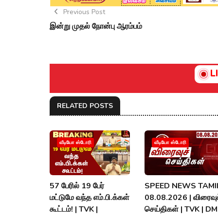
Previous Post
இன்று முதல் நோன்பு ஆரம்பம்
L
RELATED POSTS
வீடியோ ஸ்டோரி
வீடியோ ஸ்டோரி
57 பேரில் 19 பேர்
SPEED NEWS TAMIL
மட்டுமே வந்த எம்.பி.க்கள்
08.08.2026 | விரைவுச
கூட்டம்! | TVK |
செய்திகள் | TVK | D