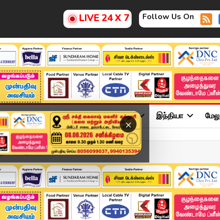
Follow Us On
LIVE 24 X 7
ு
சினிமா
அரசியல்
விளையாட்டு
இந்தியா
மேல
×
ியாக அறிவிக்கலாமே?"