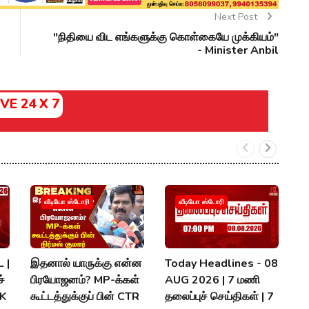
Next Post
"நிதியை விட எங்களுக்கு கொள்கையே முக்கியம்"
- Minister Anbil
IVE 24 X 7
வீடியோ ஸ்டோரி
வீடியோ ஸ்டோரி
 |
இதனால் யாருக்கு என்ன
Today Headlines - 08
அ
்
பிரயோஜனம்? MP-க்கள்
AUG 2026 | 7 மணி
த
MK
கூட்டத்துக்குப் பின் CTR
தலைப்புச் செய்திகள் | 7
வ