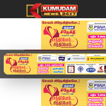
முகப்பு
விளையாட்டு
அண்மை
தமிழ்நாட
Home
வீடியோ ஸ்டோரி
"தமிழை 2வது ஆட்சி மொழ