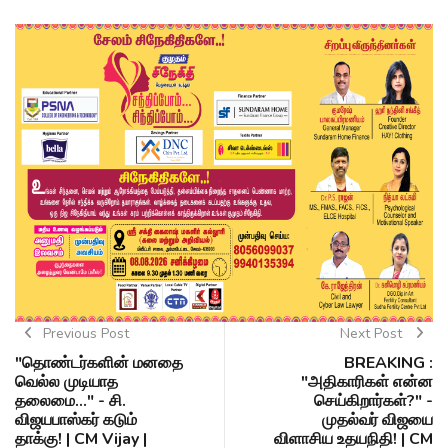
Previous Post
Next Post
"தொண்டர்களின் மனதை
BREAKING :
வெல்ல முடியாத
"அதிகாரிகள் என்ன
தலைமை..." - சி.
செய்கிறார்கள்?" -
விஜயபாஸ்கர் கடும்
முதல்வர் விஜயை
தாக்கு! | CM Vijay |
விளாசிய உதயநிதி! | CM