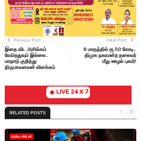
Previous Post
Next Post
இதை விட அசிங்கம்
8 மாதத்தில் ரூ.50 கோடி..
வேறெதுவும் இல்லை..
திமுக நகரமன்ற தலைவர்
மாநாடு குறித்து
மீது ஊழல் புகார்!
திருமாவளவன் விளக்கம்
LIVE 24 X 7
RELATED POSTS
வீடியோ ஸ்டோரி