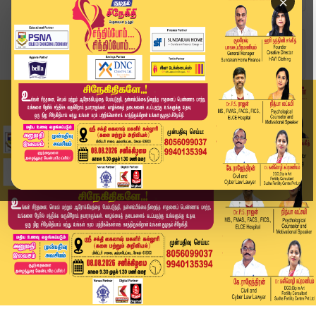
×
Home
வீடியோ ஸ்டோரி
#BREAKING : மகாவிஷ்ணு நீதிமன்றத்தில் ஆஜர்