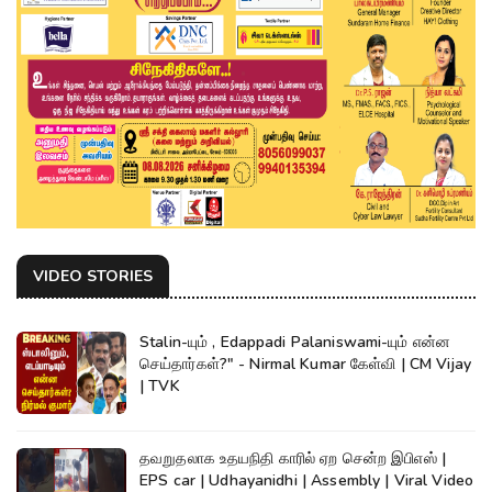
VIDEO STORIES
Stalin-யும் , Edappadi Palaniswami-யும் என்ன
செய்தார்கள்?" - Nirmal Kumar கேள்வி | CM Vijay
| TVK
தவறுதலாக உதயநிதி காரில் ஏற சென்ற இபிஎஸ் |
EPS car | Udhayanidhi | Assembly | Viral Video