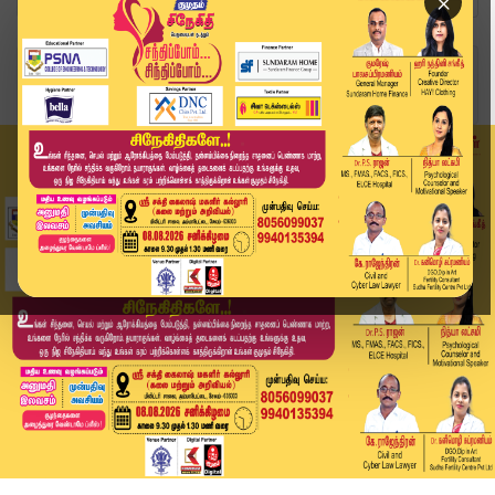
×
Home
வீடியோ ஸ்டோரி
அதிமுகவில் இருந்து பிரிந்த செங்கோட்டையன் தவெகவி...