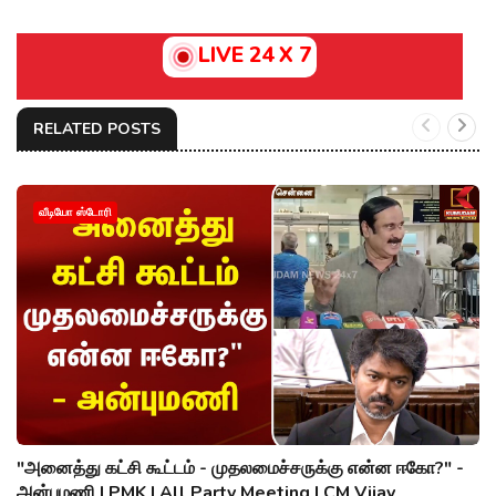
LIVE 24 X 7
RELATED POSTS
வீடியோ ஸ்டோரி
"அனைத்து கட்சி கூட்டம் - முதலமைச்சருக்கு என்ன ஈகோ?" -
அன்புமணி | PMK | All Party Meeting | CM Vijay