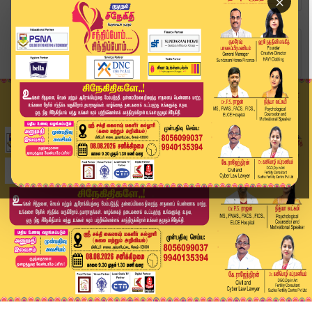
×
Home
வீடியோ ஸ்டோரி
விவசாயிகளை ஏமாற்றும் திட்டம்? டிடிவி தினகரன் கே...