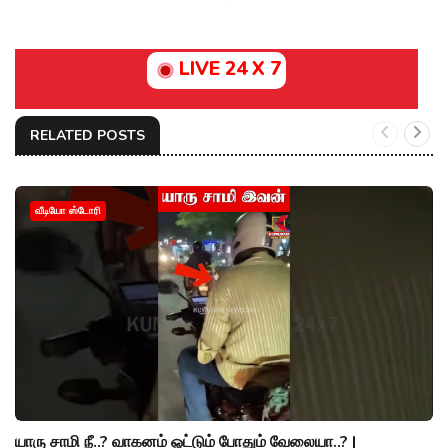
LIVE 24 X 7
RELATED POSTS
வீடியோ ஸ்டோரி
யாரு சாமி நீ..? வாகனம் ஓட்டும் போதும் வேலையா..? |