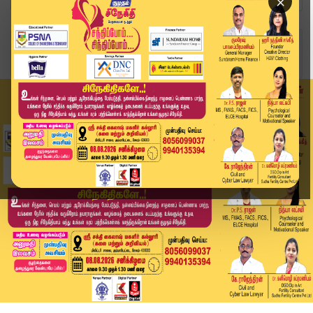
×
Home
வீடியோ ஸ்டோரி
மோடியின் தொகுதியில் ரயில் நிலைய அவலம்..? வைரலாக...