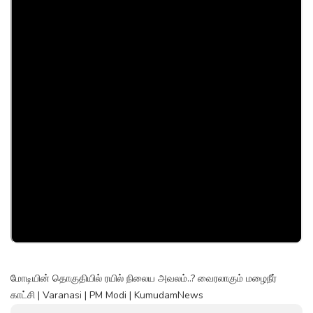
மோடியின் தொகுதியில் ரயில் நிலைய அவலம்..? வைரலாகும் மழைநீர்
காட்சி | Varanasi | PM Modi | KumudamNews