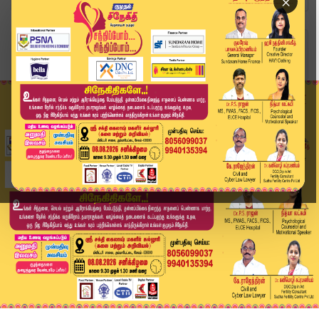
×
Home
வீடியோ ஸ்டோரி
அதுக்குள்ளையா..! பனையூர் அலுவலக வாசலில் தொண்டர்...