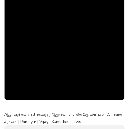
அதுக்குள்ளையா..! பனையூர் அலுவலக வாசலில் தொண்டர்கள் செயலால்
சர்ச்சை | Panaiyur | Vijay | Kumudam News