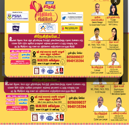
×
Home
வீடியோ ஸ்டோரி
Ayyappan Temple | இன்று மண்டல பூஜை; பக்தர்களுக்...