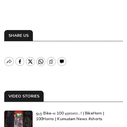
SHARE US
VIDEO STORIES
ஒரு Bike-ல 100 ஹாரனா...! | BikeHorn |
100Horns | Kumudam News #shorts