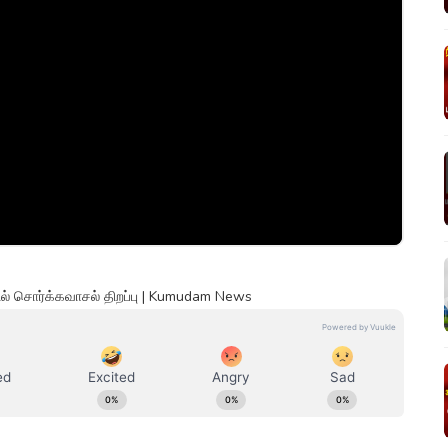
ில் சொர்க்கவாசல் திறப்பு | Kumudam News