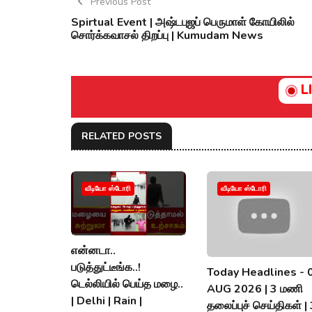
Previous Post
Spirtual Event | அஷ்டபுஜப் பெருமாள் கோயிலில்
சொர்க்கவாசல் திறப்பு | Kumudam News
L
RELATED POSTS
வீடியோ ஸ்டோரி
வீடியோ ஸ்டோரி
என்னடா..
படுத்துட்டீங்க..!
Today Headlines - 
டெல்லியில் பெய்த மழை..
AUG 2026 | 3 மணி
| Delhi | Rain |
தலைப்புச் செய்திகள் |