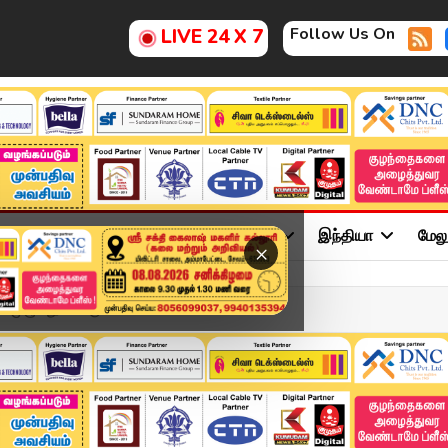
Follow Us On
LIVE 24 X 7
ு
சினிமா
அரசியல்
விளையாட்டு
இந்தியா
மேல
×
் முழுவதும் பெருமாள் கோ...