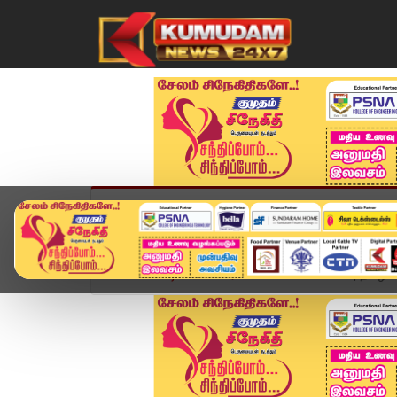
முகப்பு
விளையாட்டு
அண்மை
தமிழ்நாட
Home
வீடியோ ஸ்டோரி
Hindu Tradition | தமிழகம