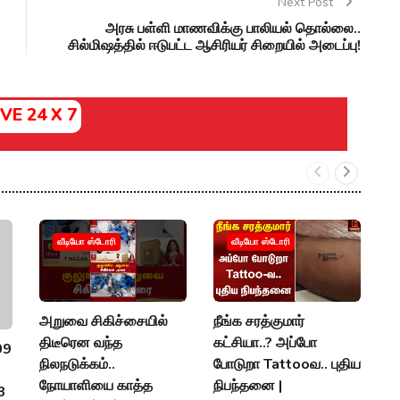
Next Post
அரசு பள்ளி மாணவிக்கு பாலியல் தொல்லை..
சில்மிஷத்தில் ஈடுபட்ட ஆசிரியர் சிறையில் அடைப்பு!
IVE 24 X 7
வீடியோ ஸ்டோரி
வீடியோ ஸ்டோரி
அறுவை சிகிச்சையில்
நீங்க சரத்குமார்
E
திடீரென வந்த
கட்சியா..? அப்போ
த
09
நிலநடுக்கம்..
போடுறா Tattooவ.. புதிய
ம
நோயாளியை காத்த
நிபந்தனை |
த
 3