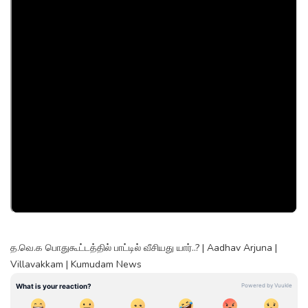
த.வெ.க பொதுகூட்டத்தில் பாட்டில் வீசியது யார்..? | Aadhav Arjuna |
Villavakkam | Kumudam News