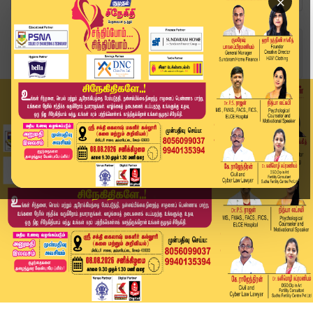
×
Home
வீடியோ ஸ்டோரி
த.வெ.க பொதுகூட்டத்தில் பாட்டில் வீசியது யார்..?...