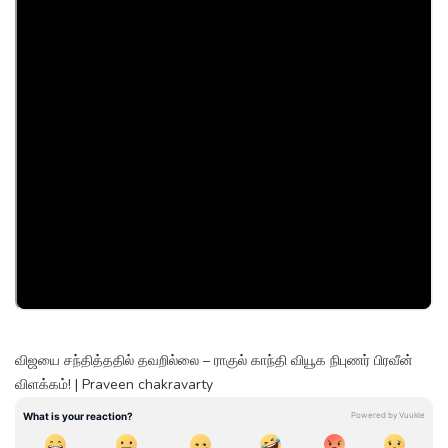
விஜயை சந்தித்ததில் தவறில்லை – ராகுல் காந்தி வியூக நிபுணர் பிரவீன்
விளக்கம்! | Praveen chakravarty