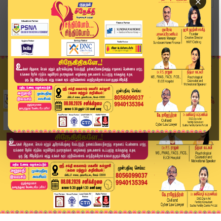
×
Home
வீடியோ ஸ்டோரி
விஜயை சந்தித்ததில் தவறில்லை – ராகுல் காந்தி விய...