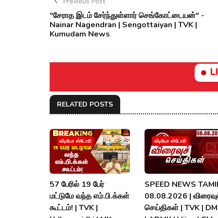
Previous Post
"சேராத இடம் சேர்ந்துள்ளார் செங்கோட்டையன்" -
Nainar Nagendran | Sengottaiyan | TVK |
Kumudam News
L
RELATED POSTS
வீடியோ ஸ்டோரி
வீடியோ ஸ்டோரி
57 பேரில் 19 பேர்
SPEED NEWS TAMIL
மட்டுமே வந்த எம்.பி.க்கள்
08.08.2026 | விரைவுச
கூட்டம்! | TVK |
செய்திகள் | TVK | D