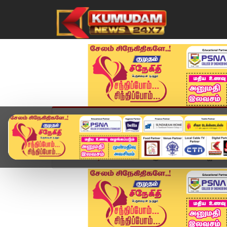
முகப்பு
விளையாட்டு
அண்மை
தமிழ்நாட
Home
வீடியோ ஸ்டோரி
புதுச்சேரியில் No விஜய் ர