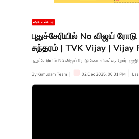
வீடியோ ஸ்டோரி
புதுச்சேரியில் No விஜய் ரோட
சுந்தரம் | TVK Vijay | Vij
புதுச்சேரியில் No விஜய் ரோடு ஷோ விளக்குகிறார் டிஐஜி 
By
Kumudam Team
02 Dec 2025, 06:31 PM
Las