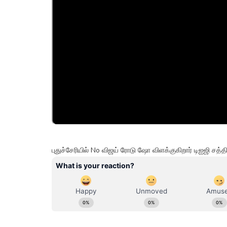
புதுச்சேரியில் No விஜய் ரோடு ஷோ விளக்குகிறார் டிஐஜி சத்த