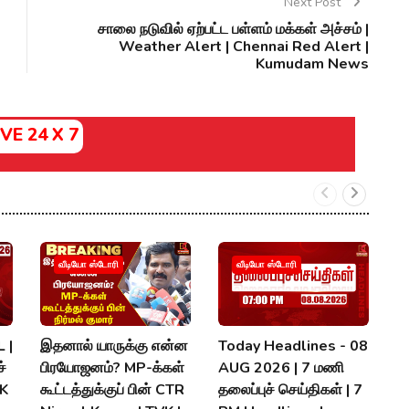
Next Post
சாலை நடுவில் ஏற்பட்ட பள்ளம் மக்கள் அச்சம் |
Weather Alert | Chennai Red Alert |
Kumudam News
IVE 24 X 7
வீடியோ ஸ்டோரி
வீடியோ ஸ்டோரி
 |
இதனால் யாருக்கு என்ன
Today Headlines - 08
அ
்
பிரயோஜனம்? MP-க்கள்
AUG 2026 | 7 மணி
த
MK
கூட்டத்துக்குப் பின் CTR
தலைப்புச் செய்திகள் | 7
வ