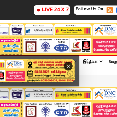
Follow Us On
LIVE 24 X 7
ு
சினிமா
அரசியல்
விளையாட்டு
இந்தியா
மேல
×
ோடு ஷோ விளக்குகிறார் ட...