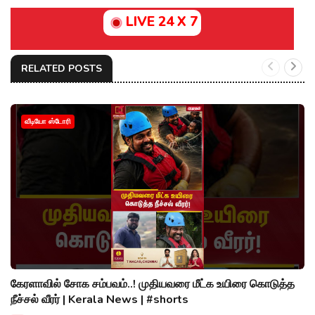
LIVE 24 X 7
RELATED POSTS
வீடியோ ஸ்டோரி
கேரளாவில் சோக சம்பவம்..! முதியவரை மீட்க உயிரை கொடுத்த
நீச்சல் வீரர் | Kerala News | #shorts