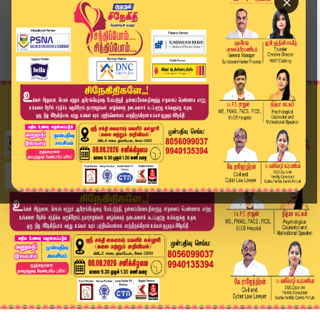
×
Home
வீடியோ ஸ்டோரி
கனல் கண்ணன் கேட்ட முன்ஜாமின்... நீதிமன்றம் போட்...