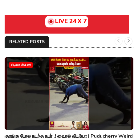
LIVE 24 X 7
RELATED POSTS
வீடியோ ஸ்டோரி
குரங்கு போல நடந்த நபர்..! வைரல் வீடியோ | Puducherry Weird