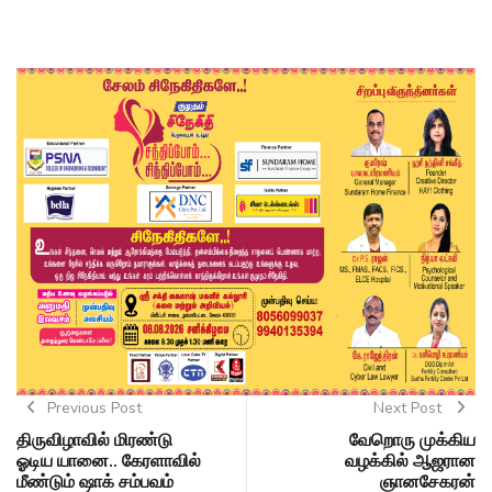
Previous Post
Next Post
திருவிழாவில் மிரண்டு
வேறொரு முக்கிய
ஓடிய யானை.. கேரளாவில்
வழக்கில் ஆஜரான
மீண்டும் ஷாக் சம்பவம்
ஞானசேகரன்