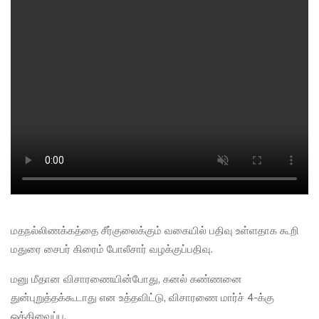
மதநல்லிணக்கத்தை சீர்குலைக்கும் வகையில் பதிவு உள்ளதாக கூறி
மதுரை சைபர் கிரைம் போலீசார் வழக்குப்பதிவு.
மனு மீதான விசாரணையின்போது, கனல் கண்ணனை
துன்புறுத்தக்கூடாது என உத்தவிட்டு, விசாரணை மார்ச் 4-க்கு
ஒத்திவைப்பு.