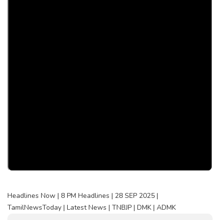
Headlines Now | 8 PM Headlines | 28 SEP 2025 |
TamilNewsToday | Latest News | TNBJP | DMK | ADMK