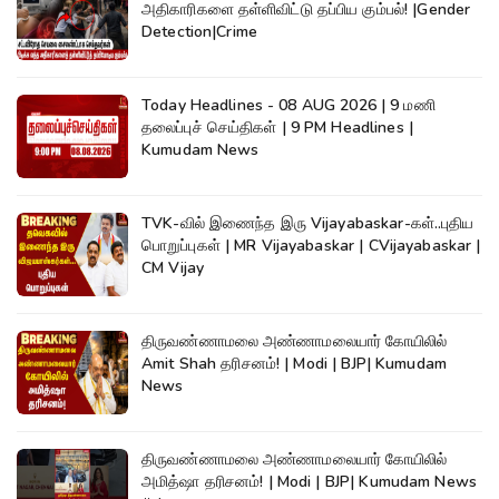
அதிகாரிகளை தள்ளிவிட்டு தப்பிய கும்பல்! |Gender
Detection|Crime
Today Headlines - 08 AUG 2026 | 9 மணி
தலைப்புச் செய்திகள் | 9 PM Headlines |
Kumudam News
TVK-வில் இணைந்த இரு Vijayabaskar-கள்..புதிய
பொறுப்புகள் | MR Vijayabaskar | CVijayabaskar |
CM Vijay
திருவண்ணாமலை அண்ணாமலையார் கோயிலில்
Amit Shah தரிசனம்! | Modi | BJP| Kumudam
News
திருவண்ணாமலை அண்ணாமலையார் கோயிலில்
அமித்ஷா தரிசனம்! | Modi | BJP| Kumudam News