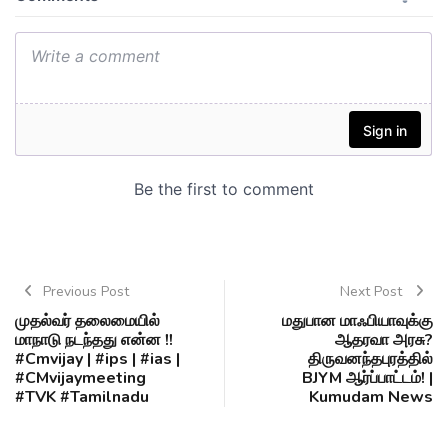
Previous Post
Next Post
முதல்வர் தலைமையில்
மதுபான மாஃபியாவுக்கு
மாநாடு நடந்தது என்ன !!
ஆதரவா அரசு?
#Cmvijay | #ips | #ias |
திருவனந்தபுரத்தில்
#CMvijaymeeting
BJYM ஆர்ப்பாட்டம்! |
#TVK #Tamilnadu
Kumudam News