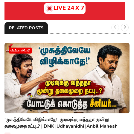
LIVE 24 X 7
RELATED POSTS
வீடியோ ஸ்டோரி
'முகத்திலேயே விழிக்காதே!' முடிவுக்கு வந்ததா மூன்று
தலைமுறை நட்பு..? | DMK |Udhayanidhi |Anbil Mahesh