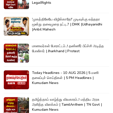
LegalRights
'முகத்திலேயே விழிக்காதே!' முடிவுக்கு வந்ததா
மூன்று தலைமுறை நட்பு..? | DMK |Udhayanidhi
|Anbil Mahesh
மாணவர்கள் போராட்டம்..! தண்ணீர் பீய்ச்சி அடித்த
போலீசார் | Jharkhand | Protest
Today Headlines - 10 AUG 2026 | 5 மணி
தலைப்புச் செய்திகள் | 5 PM Headlines |
Kumudam News
தமிழ்த்தாய் வாழ்த்து விவகாரம்..! மத்திய அரசு
அளித்த விளக்கம் | TamilAnthem | TN Govt |
Kumudam News