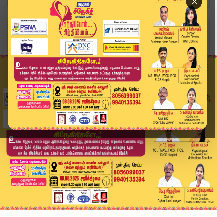
×
Home
வீடியோ ஸ்டோரி
"ஓட்டுக்கு ரூ.2000 பணம் கொடுத்தோம்.." - தவெக வே...