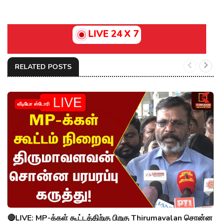
LIVE 24 X 7
RELATED POSTS
வீடியோ ஸ்டோரி
🔴LIVE: MP-க்கள் கூட்டத்திற்கு பிறகு Thirumavalan சொன்ன