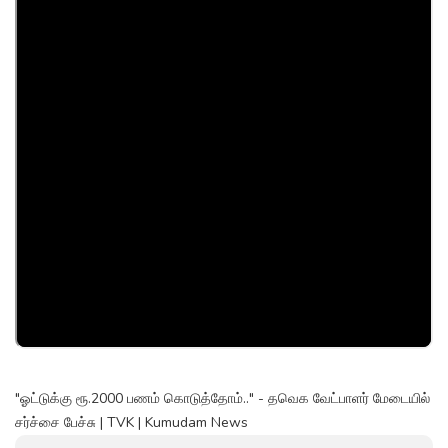
"ஓட்டுக்கு ரூ.2000 பணம் கொடுத்தோம்.." - தவெக வேட்பாளர் மேடையில்
சர்ச்சை பேச்சு | TVK | Kumudam News