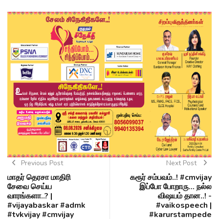
Previous Post
Next Post
மாதர் தெரசா மாதிரி
கரூர் சம்பவம்..! #cmvijay
சேவை செய்ய
இப்போ போறாரு... நல்ல
வாரங்களா..? |
விஷயம் தான..! -
#vijayabaskar #admk
#vaikospeech |
#tvkvijay #cmvijay
#karurstampede