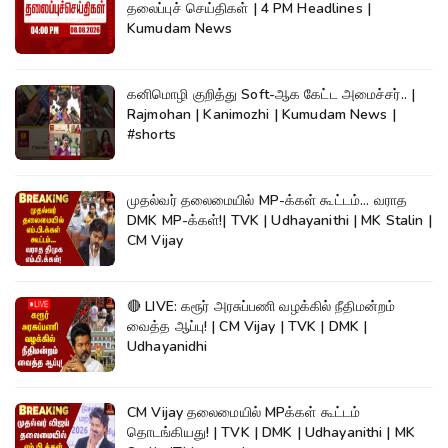
தலைப்புச் செய்திகள் | 4 PM Headlines |
Kumudam News
கனிமொழி குறித்து Soft-ஆக கேட்ட அமைச்சர்.. |
Rajmohan | Kanimozhi | Kumudam News |
#shorts
முதல்வர் தலைமையில் MP-க்கள் கூட்டம்... வராத
DMK MP-க்கள்!| TVK | Udhayanithi | MK Stalin |
CM Vijay
🔴 LIVE: கரூர் அரசுப்பணி வழக்கில் நீதிமன்றம்
வைத்த ஆப்பு! | CM Vijay | TVK | DMK |
Udhayanidhi
CM Vijay தலைமையில் MPக்கள் கூட்டம்
தொடங்கியது! | TVK | DMK | Udhayanithi | MK