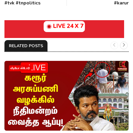
#tvk #tnpolitics
#karur
LIVE 24 X 7
RELATED POSTS
வீடியோ ஸ்டோரி