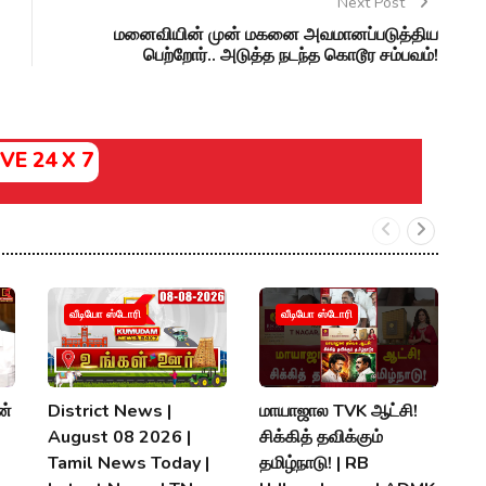
Next Post
மனைவியின் முன் மகனை அவமானப்படுத்திய
பெற்றோர்.. அடுத்த நடந்த கொடூர சம்பவம்!
IVE 24 X 7
வீடியோ ஸ்டோரி
வீடியோ ஸ்டோரி
ன்
District News |
மாயாஜால TVK ஆட்சி!
ப
August 08 2026 |
சிக்கித் தவிக்கும்
ச
Tamil News Today |
தமிழ்நாடு! | RB
அ