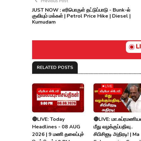
Previous Post
JUST NOW : எரிபொருள் தட்டுப்பாடு - Bunk-ல்
குவியும் மக்கள் | Petrol Price Hike | Diesel |
Kumudam
L
RELATED POSTS
வீடியோ ஸ்டோரி
வீடியோ ஸ்டோரி
🔴LIVE: Today
🔴LIVE: மா.சுப்ரமணிய
Headlines - 08 AUG
மீது வழக்குப்பதிவு..
2026 | 9 மணி தலைப்புச்
சிபிசிஐடி அதிரடி! | Ma