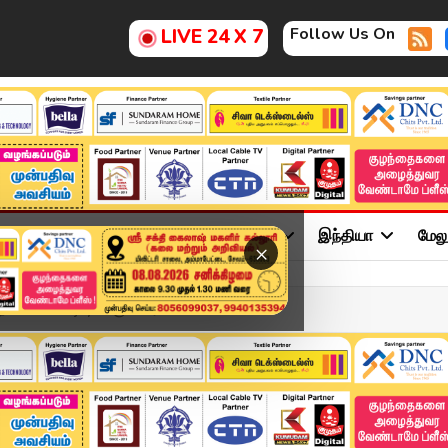
Follow Us On
LIVE 24 X 7
ு
சினிமா
அரசியல்
விளையாட்டு
இந்தியா
மேல
×
க... CM Vijay -க்கு கோர...