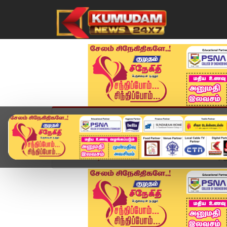
முகப்பு
விளையாட்டு
அண்மை
தமிழ்நாட
Home
வீடியோ ஸ்டோரி
என் மனைவியை காப்பாத்துங்