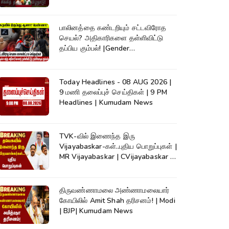
Vijay #shorts
பாலினத்தை கண்டறியும் சட்டவிரோத
செயல்? அதிகாரிகளை தள்ளிவிட்டு
தப்பிய கும்பல்! |Gender
Detection|Crime
Today Headlines - 08 AUG 2026 |
9 மணி தலைப்புச் செய்திகள் | 9 PM
Headlines | Kumudam News
TVK-வில் இணைந்த இரு
Vijayabaskar-கள்..புதிய பொறுப்புகள் |
MR Vijayabaskar | CVijayabaskar |
CM Vijay
திருவண்ணாமலை அண்ணாமலையார்
கோயிலில் Amit Shah தரிசனம்! | Modi
| BJP| Kumudam News