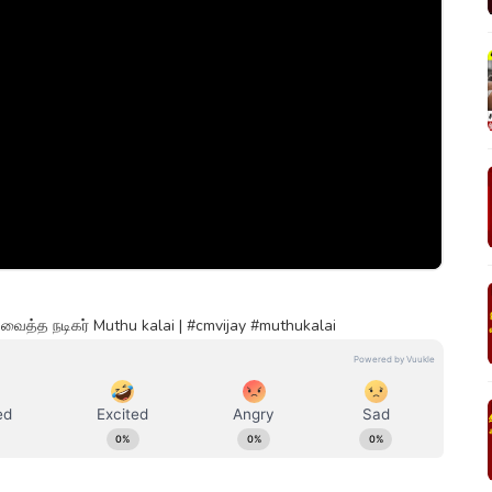
வைத்த நடிகர் Muthu kalai | #cmvijay #muthukalai