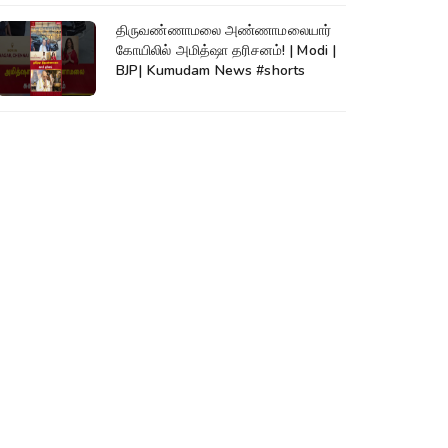
திருவண்ணாமலை அண்ணாமலையார்
கோயிலில் அமித்ஷா தரிசனம்! | Modi |
BJP| Kumudam News #shorts