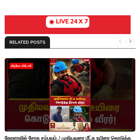
LIVE 24 X 7
RELATED POSTS
வீடியோ ஸ்டோரி
கேரளாவில் சோக சம்பவம்..! முதியவரை மீட்க உயிரை கொடுத்த