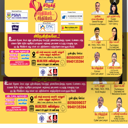
×
Home
வீடியோ ஸ்டோரி
🔴Live: நீதிமன்றத்திற்கு அழைத்து செல்லப்பட்ட ரா...