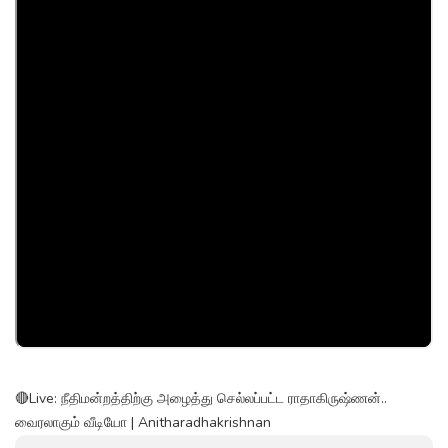
🔴Live: நீதிமன்றத்திற்கு அழைத்து செல்லப்பட்ட ராதாகிருஷ்ணன்..
வைரலாகும் வீடியோ | Anitharadhakrishnan