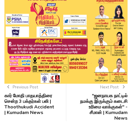
Previous Post
Next Post
கார் மோதி பாதயாத்திரை
"ஜனநாயக நாட்டில்
சென்ற 3 பக்தர்கள் பலி |
நமக்கு இருக்கும் கடைசி
Thoothukudi Accident
உரிமை வாக்குகள்" -
| Kumudam News
சீமான் | Kumudam
News