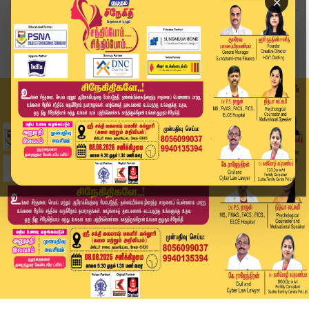
×
Home
வீடியோ ஸ்டோரி
தவெகவுடன் OPS அணி இணைய வாய்ப்புள்ளதா? - Sengott...