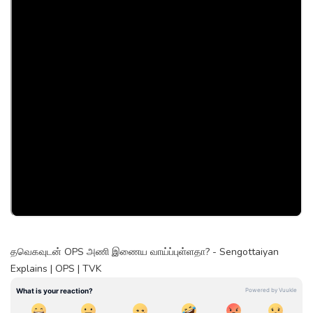
தவெகவுடன் OPS அணி இணைய வாய்ப்புள்ளதா? - Sengottaiyan
Explains | OPS | TVK