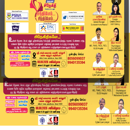
×
Home
வீடியோ ஸ்டோரி
வாழ்த்து கூறிய நிர்வாகி டென்ஷன் ஆன கமல் #kamal ...