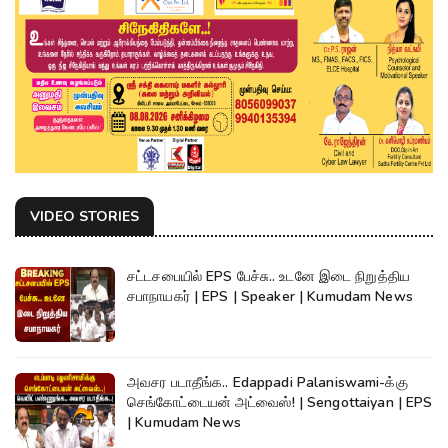
VIDEO STORIES
சட்டசபையில் EPS பேச்சு.. உடனே இடை நிறுத்திய
சபாநாயகர் | EPS | Speaker | Kumudam News
அவசர படாதீங்க.. Edappadi Palaniswami-க்கு
செங்கோட்டையன் அட்வைஸ்! | Sengottaiyan | EPS
| Kumudam News