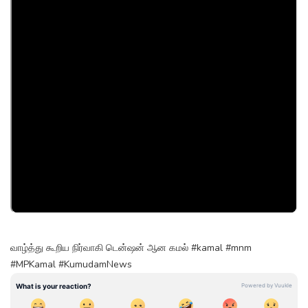
வாழ்த்து கூறிய நிர்வாகி டென்ஷன் ஆன கமல் #kamal #mnm
#MPKamal #KumudamNews