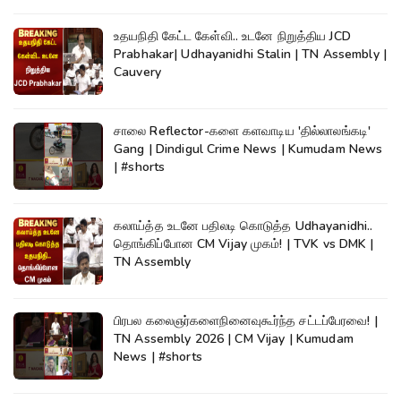
உதயநிதி கேட்ட கேள்வி.. உடனே நிறுத்திய JCD
Prabhakar| Udhayanidhi Stalin | TN Assembly |
Cauvery
சாலை Reflector-களை களவாடிய 'தில்லாலங்கடி'
Gang | Dindigul Crime News | Kumudam News
| #shorts
கலாய்த்த உடனே பதிலடி கொடுத்த Udhayanidhi..
தொங்கிப்போன CM Vijay முகம்! | TVK vs DMK |
TN Assembly
பிரபல கலைஞர்களைநினைவுகூர்ந்த சட்டப்பேரவை! |
TN Assembly 2026 | CM Vijay | Kumudam
News | #shorts