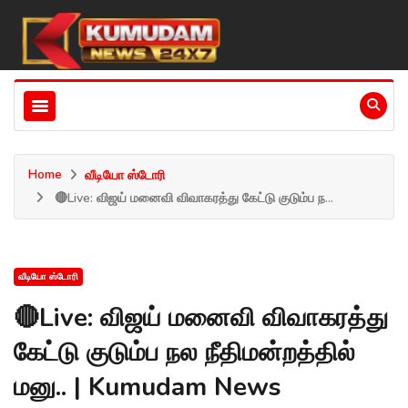
Home
வீடியோ ஸ்டோரி
🔴Live: விஜய் மனைவி விவாகரத்து கேட்டு குடும்ப ந...
வீடியோ ஸ்டோரி
🔴Live: விஜய் மனைவி விவாகரத்து
கேட்டு குடும்ப நல நீதிமன்றத்தில்
மனு.. | Kumudam News