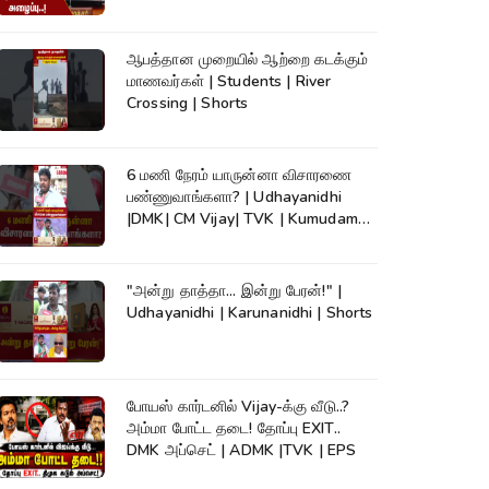
ஆபத்தான முறையில் ஆற்றை கடக்கும்
மாணவர்கள் | Students | River
Crossing | Shorts
6 மணி நேரம் யாருன்னா விசாரணை
பண்ணுவாங்களா? | Udhayanidhi
|DMK| CM Vijay| TVK | Kumudam
News #shorts
"அன்று தாத்தா... இன்று பேரன்!" |
Udhayanidhi | Karunanidhi | Shorts
போயஸ் கார்டனில் Vijay-க்கு வீடு..?
அம்மா போட்ட தடை! தோப்பு EXIT..
DMK அப்செட் | ADMK |TVK | EPS