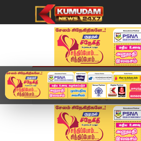
முகப்பு
விளையாட்டு
அண்மை
தமிழ்நாட
Home
வீடியோ ஸ்டோரி
விஜய் முடிக்கப்போகும் கர