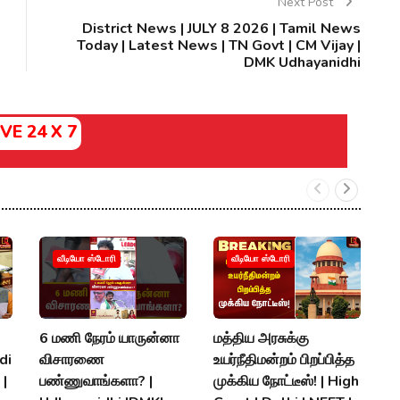
Next Post
District News | JULY 8 2026 | Tamil News
Today | Latest News | TN Govt | CM Vijay |
DMK Udhayanidhi
IVE 24 X 7
S
வீடியோ ஸ்டோரி
வீடியோ ஸ்டோரி
அ
ப
ரக
6 மணி நேரம் யாருன்னா
மத்திய அரசுக்கு
A
di
விசாரணை
உயர்நீதிமன்றம் பிறப்பித்த
K
 |
பண்ணுவாங்களா? |
முக்கிய நோட்டீஸ்! | High