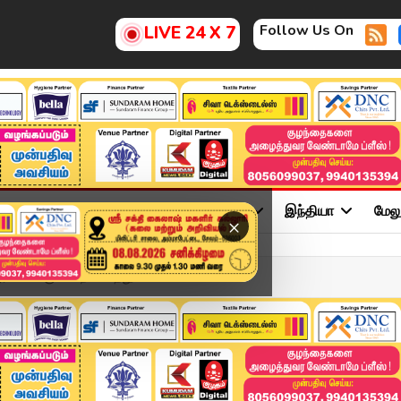
Follow Us On
LIVE 24 X 7
ு
சினிமா
அரசியல்
விளையாட்டு
இந்தியா
மேல
×
ூர் கணக்கு!.பொறி வைத்து...