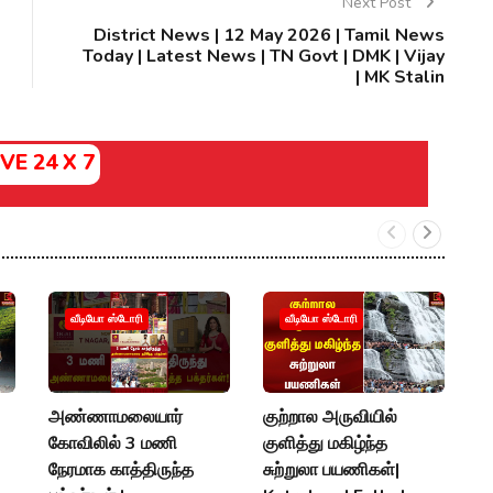
Next Post
District News | 12 May 2026 | Tamil News
Today | Latest News | TN Govt | DMK | Vijay
| MK Stalin
IVE 24 X 7
வீடியோ ஸ்டோரி
வீடியோ ஸ்டோரி
அண்ணாமலையார்
குற்றால அருவியில்
S
கோவிலில் 3 மணி
குளித்து மகிழ்ந்த
0
நேரமாக காத்திருந்த
சுற்றுலா பயணிகள்|
ச