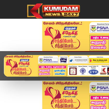
முகப்பு
விளையாட்டு
அண்மை
தமிழ்நாட
Home
வீடியோ ஸ்டோரி
JUST NOW : ரூ.25 கோடி 