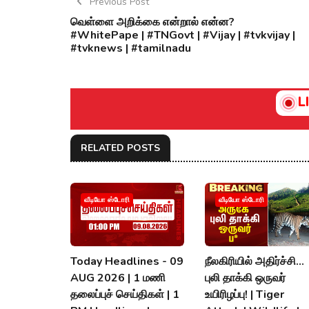
Previous Post
வெள்ளை அறிக்கை என்றால் என்ன?
#WhitePape | #TNGovt | #Vijay | #tvkvijay |
#tvknews | #tamilnadu
L
RELATED POSTS
வீடியோ ஸ்டோரி
வீடியோ ஸ்டோரி
Today Headlines - 09
நீலகிரியில் அதிர்ச்சி...
AUG 2026 | 1 மணி
புலி தாக்கி ஒருவர்
தலைப்புச் செய்திகள் | 1
உயிரிழப்பு! | Tiger