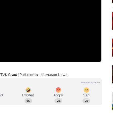
| TVK Scam | Pudukkottai | Kumudam News