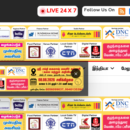
Follow Us On
LIVE 24 X 7
ு
சினிமா
அரசியல்
விளையாட்டு
இந்தியா
மேல
×
மோசடி - தவெக நிர்வாகி கைத...