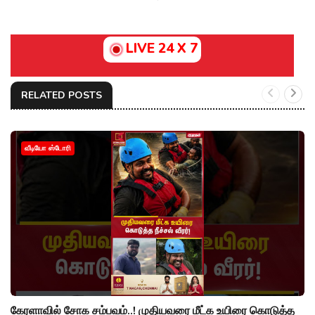
LIVE 24 X 7
RELATED POSTS
வீடியோ ஸ்டோரி
கேரளாவில் சோக சம்பவம்..! முதியவரை மீட்க உயிரை கொடுத்த