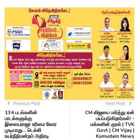
Previous Post
Next Post
134 படங்களின்
CM விஜயை பார்த்து ஏன்
பாடல்களுக்கு
பயப்படுகிறார்கள்! -
இளையராஜா உரிமை கோர
மக்களின் குரல் | TVK
முடியாது... டெல்லி
Govt | CM Vijay |
உயர்நீதிமன்றம் அதிரடி
Kumudam News