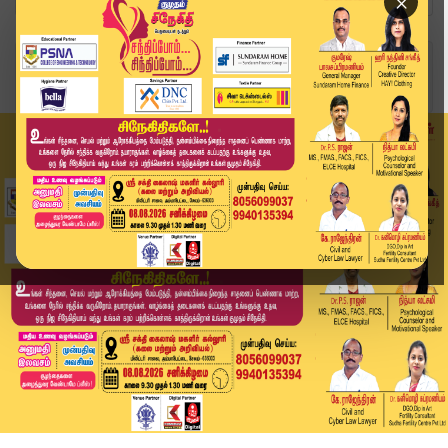
×
Home
வீடியோ ஸ்டோரி
🔴Live: தவெக ஆட்சியை கவிழ்க்க 40 நாட்களாக முயற்...