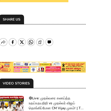
SHARE US
VIDEO STORIES
🔴Live: முதல்வரை கலாய்த்த
உதய்உதயநிதி vs முதல்வர் விஜய்
தொங்கிப்போன CM Vijay முகம்! | TN