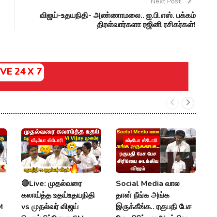
Next Post
விஜய்-உதயநிதி- அண்ணாமலை.. ஐ.பி.எஸ். பக்கம்
திரள்வார்களா ரஜினி ரசிகர்கள்!
IVE 24 X 7
வீடியோ ஸ்டோரி
வீடியோ ஸ்டோரி
🔴Live: முதல்வரை
Social Media வால
M
கலாய்த்த உதய்உதயநிதி
தான் நீங்க அங்க
:
M
vs முதல்வர் விஜய்
இருக்கீங்க.. ரகுபதி பேச
U