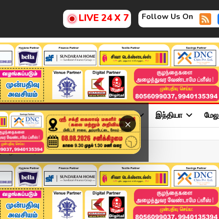
Follow Us On
LIVE 24 X 7
ு
சினிமா
அரசியல்
விளையாட்டு
இந்தியா
மேல
×
்பு விழாவில் அண்ணாமலை ம...