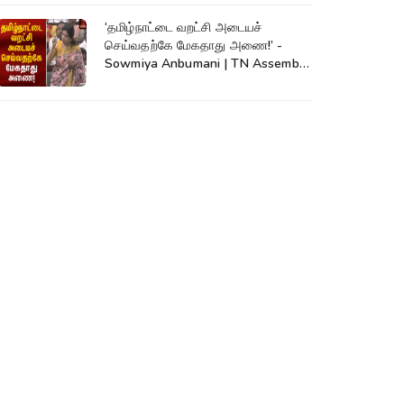
‘தமிழ்நாட்டை வறட்சி அடையச்
செய்வதற்கே மேகதாது அணை!’ -
Sowmiya Anbumani | TN Assembly
| Mekadatu Dam