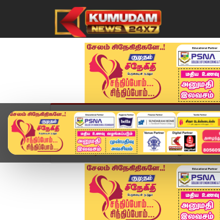
முகப்பு
விளையாட்டு
அண்மை
தமிழ்நாட
Home
வீடியோ ஸ்டோரி
🔴Live: கல்லூரி பட்டமளிப