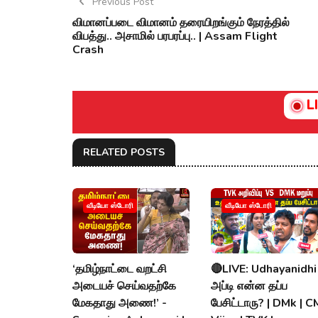
Previous Post
விமானப்படை விமானம் தரையிறங்கும் நேரத்தில்
விபத்து.. அசாமில் பரபரப்பு.. | Assam Flight
Crash
L
RELATED POSTS
வீடியோ ஸ்டோரி
வீடியோ ஸ்டோரி
‘தமிழ்நாட்டை வறட்சி
🔴LIVE: Udhayanidhi
அடையச் செய்வதற்கே
அப்டி என்ன தப்ப
மேகதாது அணை!’ -
பேசிட்டாரு? | DMk | C