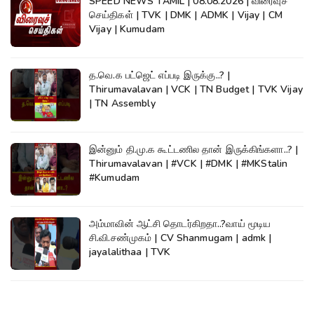
SPEED NEWS TAMIL | 08.08.2026 | விரைவுச்
செய்திகள் | TVK | DMK | ADMK | Vijay | CM
Vijay | Kumudam
த.வெ.க பட்ஜெட் எப்படி இருக்கு..? |
Thirumavalavan | VCK | TN Budget | TVK Vijay
| TN Assembly
இன்னும் தி.மு.க கூட்டணில தான் இருக்கிங்களா..? |
Thirumavalavan | #VCK | #DMK | #MKStalin
#Kumudam
அம்மாவின் ஆட்சி தொடர்கிறதா..?வாய் மூடிய
சி.வி.சண்முகம் | CV Shanmugam | admk |
jayalalithaa | TVK