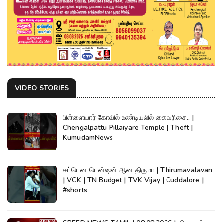
VIDEO STORIES
பிள்ளையார் கோவில் உண்டியலில் கைவரிசை.. |
Chengalpattu Pillaiyare Temple | Theft |
KumudamNews
சட்டென டென்ஷன் ஆன திருமா | Thirumavalavan
| VCK | TN Budget | TVK Vijay | Cuddalore |
#shorts