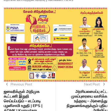
Previous Post
Next Post
ஜனவரிக்குள் அதிமுக
அரசியலமைப்பு சட்ட
கூட்டணி இறுதி
முகப்புரையை வாசிக்க
செய்யப்படும் – எடப்பாடி
உத்தரவு – அனைத்து
பழனிசாமி உறுதி | EPS |
நிறுவனங்களுக்கும் புதிய
ADMK | Kumudam
அறிவிப்பு