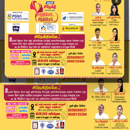
×
Home
வீடியோ ஸ்டோரி
செங்கோட்டையன் தவெகவில் இணைகிறாரா? – வெளியான
விள...