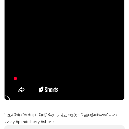
"புதுச்சேரியில் விஜய் ரோடு ஷோ நடத்துவதற்கு அனுமதியில்லை" #tvk
#vijay #pondicherry #shorts