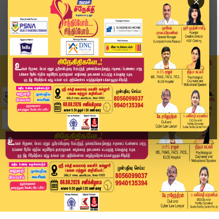
×
Home
வீடியோ ஸ்டோரி
"புதுச்சேரியில் விஜய் ரோடு ஷோ நடத்துவதற்கு அனும...