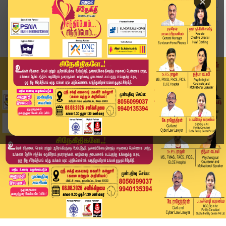
×
Home
வீடியோ ஸ்டோரி
இ.பி.எஸ் தலைமையில் அதிமுக மா.செ கூட்டம் #admk #...