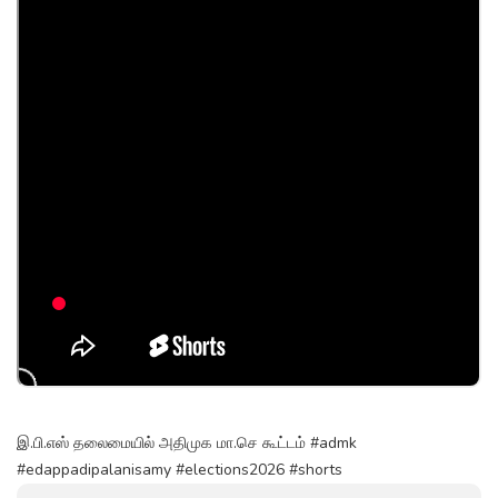
இ.பி.எஸ் தலைமையில் அதிமுக மா.செ கூட்டம் #admk
#edappadipalanisamy #elections2026 #shorts