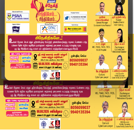
×
Home
வீடியோ ஸ்டோரி
போதை வழக்கு போலீஸ் அதிரடி சிக்கும் ஹீரோக்கள்! |...