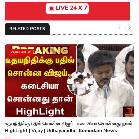
LIVE 24 X 7
RELATED POSTS
வீடியோ ஸ்டோரி
உதயநிதிக்கு பதில் சொன்ன விஜய்.. கடைசியா சொன்னது தான்
HighLight | Vijay | Udhayanidhi | Kumudam News