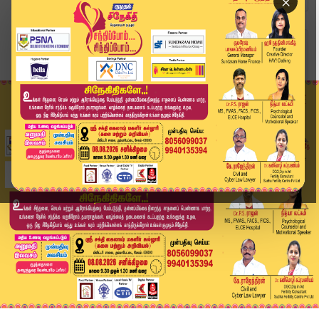
×
Home
வீடியோ ஸ்டோரி
விஷம் குடித்த ஆசிரியர் – கவலைக்கிடம் | Teacher ...