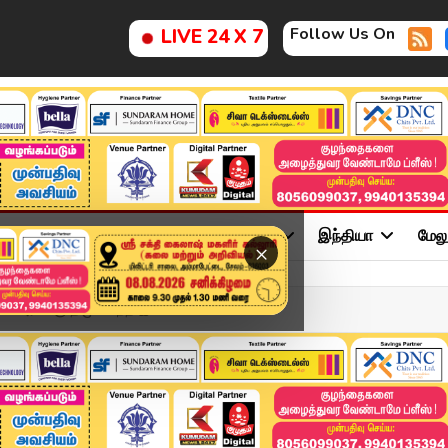
Follow Us On
LIVE 24 X 7
ு
சினிமா
அரசியல்
விளையாட்டு
இந்தியா
மேல
×
ய அரசுக்கு திமுக எந்த இ...