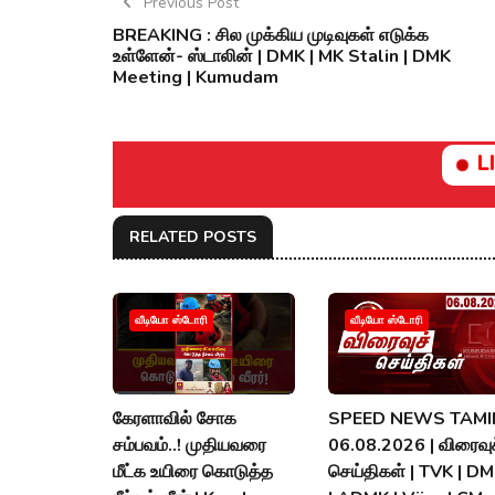
Previous Post
BREAKING : சில முக்கிய முடிவுகள் எடுக்க
உள்ளேன்- ஸ்டாலின் | DMK | MK Stalin | DMK
Meeting | Kumudam
L
RELATED POSTS
வீடியோ ஸ்டோரி
வீடியோ ஸ்டோரி
கேரளாவில் சோக
SPEED NEWS TAMIL
சம்பவம்..! முதியவரை
06.08.2026 | விரைவுச
மீட்க உயிரை கொடுத்த
செய்திகள் | TVK | D