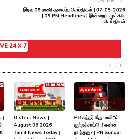
Next Post
இரவு 09 மணி தலைப்பு செய்திகள் | 07-05-2026
| 09 PM Headlines | இன்றைய முக்கிய
செய்திகள்
IVE 24 X 7
வீடியோ ஸ்டோரி
வீடியோ ஸ்டோரி
 |
District News |
PR சுந்தர் மீது பாலி*ல்
நி
்
August 06 2026 |
குற்றச்சாட்டு..! என்ன
த
MK
Tamil News Today |
நடந்தது? | PR Sundar
மு