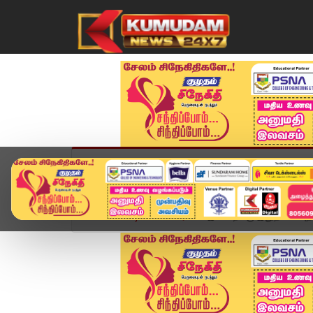
முகப்பு
விளையாட்டு
அண்மை
தமிழ்நாட
Home
வீடியோ ஸ்டோரி
இன்றைக்கு இதுதான்.. புதி