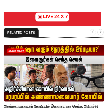
LIVE 24 X 7
RELATED POSTS
வீடியோ ஸ்டோரி
அண்ணாமலையார் கோயிலில் இளைஞர்கள் செய்த அதிர்ச்சி