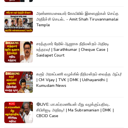
அண்ணாமலையார் கோயிலில் இளைஞர்கள் செய்த
அதிர்ச்சி செயல்.. - Amit Shah Tiruvannamalai
Temple
சரத்குமார் நேரில் ஆஜராக நீதிமன்றம் அதிரடி
உத்தரவு! | Sarathkumar | Cheque Case |
Saidapet Court
கரூர் அரசுப்பணி வழக்கில் நீதிமன்றம் வைத்த ஆப்பு!
| CM Vijay | TVK | DMK | Udhayanidhi |
Kumudam News
🔴LIVE: மா.சுப்ரமணியன் மீது வழக்குப்பதிவு..
சிபிசிஐடி அதிரடி! | Ma Subramanian | DMK |
CBCID Case