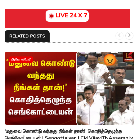
LIVE 24 X 7
RELATED POSTS
வீடியோ ஸ்டோரி
‘மதுவை கொண்டு வந்தது நீங்கள் தான்!’ கொதித்தெழுந்த
செங்கோட்டையன் | Sengottaiyan | CM Vijay|TNAssembly