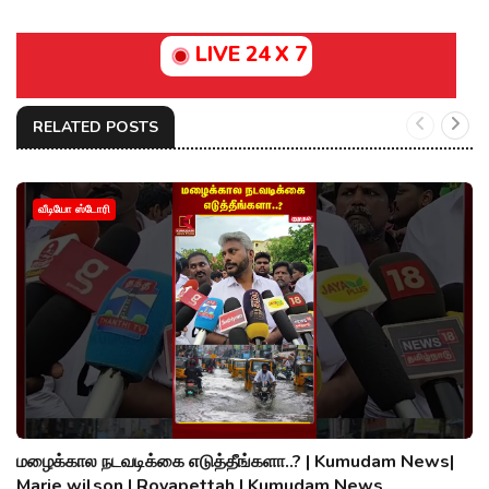
LIVE 24 X 7
RELATED POSTS
வீடியோ ஸ்டோரி
மழைக்கால நடவடிக்கை எடுத்தீங்களா..? | Kumudam News|
Marie wilson | Royapettah | Kumudam News