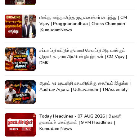
பிரக்ஞானந்தாவிற்கு முதலமைச்சர் வாழ்த்து | CM
Vijay | Praggnanandhaa | Chess Champion
|KumudamNews
சப்பகட்டு கட்டும் தவெக! செவுட்டு அடி வாங்கும்
திமுக! காரசார அரசியல் நிகழ்வுகள் | CM Vijay |
DMK
ஆதவ் vs உதயநிதி உதயநிதிக்கு தைரியம் இருக்க |
Aadhav Arjuna | Udhayanidhi | TNAssembly
Today Headlines - 07 AUG 2026 | 9 மணி
தலைப்புச் செய்திகள் | 9 PM Headlines |
Kumudam News