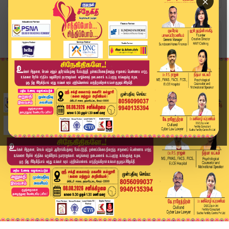
×
Home
வீடியோ ஸ்டோரி
ஆட்சியை மீண்டும் தக்க வைக்க திமுக தீவிரம்.. எதி...