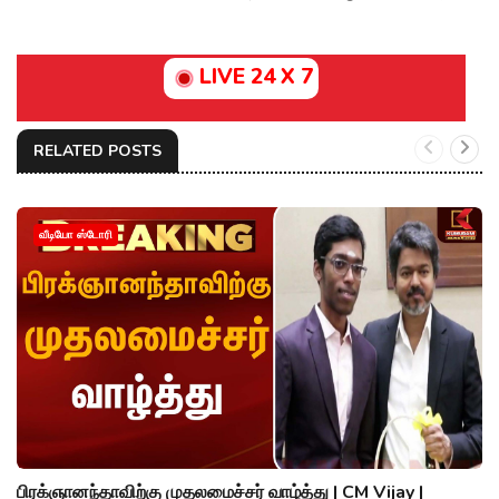
LIVE 24 X 7
RELATED POSTS
வீடியோ ஸ்டோரி
பிரக்ஞானந்தாவிற்கு முதலமைச்சர் வாழ்த்து | CM Vijay |