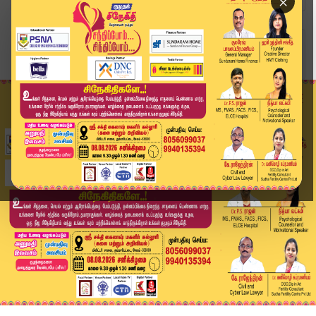
×
Home
வீடியோ ஸ்டோரி
உலகின் மிக விலையுயர்ந்த மீன் எதுன்னு தெரியுமா.....